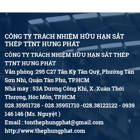
CÔNG TY TRÁCH NHIỆM HỮU HẠN SẮT
THÉP TTNT HƯNG PHÁT
CÔNG TY TRÁCH NHIỆM HỮU HẠN SẮT THÉP
TTNT HƯNG PHÁT
Văn phòng :295 C27 Tân Kỳ Tân Quý, Phường Tân
Sơn Nhì, Quận Tân Phú, TP.HCM
Nhà máy : 53A Dương Công Khi, X. Xuân Thới
Thượng, Hóc Môn, TP.HCM
028.35951728 - 028.35951710 -028.38122122 - 0939
146 146 (Ms. Nguyệt )
Email : tonthephungphat@gmail.com
http://www.thephungphat.com