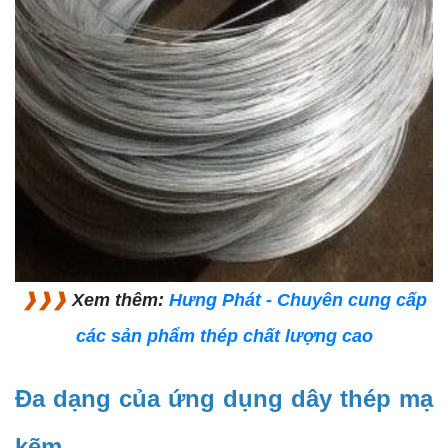
❱❱❱
Xem thêm:
Hưng Phát - Chuyên cung cấp
các sản phẩm thép chất lượng cao
Đa dạng của ứng dụng dây thép mạ
kẽm