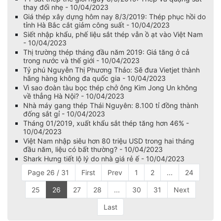
thay đổi nhẹ - 10/04/2023
Giá thép xây dựng hôm nay 8/3/2019: Thép phục hồi do
tỉnh Hà Bắc cắt giảm công suất - 10/04/2023
Siết nhập khẩu, phế liệu sắt thép vẫn ồ ạt vào Việt Nam
- 10/04/2023
Thị trường thép tháng đầu năm 2019: Giá tăng ở cả
trong nước và thế giới - 10/04/2023
Tỷ phú Nguyễn Thị Phương Thảo: Sẽ đưa Vietjet thành
hãng hàng không đa quốc gia - 10/04/2023
Vì sao đoàn tàu bọc thép chở ông Kim Jong Un không
về thẳng Hà Nội? - 10/04/2023
Nhà máy gang thép Thái Nguyên: 8.100 tỉ đồng thành
đống sắt gỉ - 10/04/2023
Tháng 01/2019, xuất khẩu sắt thép tăng hơn 46% -
10/04/2023
Việt Nam nhập siêu hơn 80 triệu USD trong hai tháng
đầu năm, liệu có bất thường? - 10/04/2023
Shark Hưng tiết lộ lý do nhà giá rẻ ế - 10/04/2023
Page 26 / 31
First
Prev
1
2
...
24
25
26
27
28
...
30
31
Next
Last