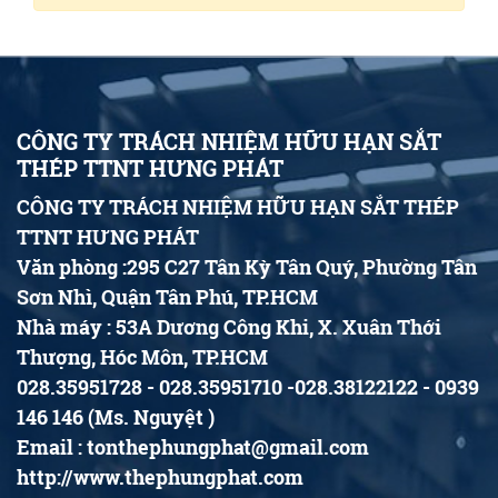
CÔNG TY TRÁCH NHIỆM HỮU HẠN SẮT
THÉP TTNT HƯNG PHÁT
CÔNG TY TRÁCH NHIỆM HỮU HẠN SẮT THÉP
TTNT HƯNG PHÁT
Văn phòng :295 C27 Tân Kỳ Tân Quý, Phường Tân
Sơn Nhì, Quận Tân Phú, TP.HCM
Nhà máy : 53A Dương Công Khi, X. Xuân Thới
Thượng, Hóc Môn, TP.HCM
028.35951728 - 028.35951710 -028.38122122 - 0939
146 146 (Ms. Nguyệt )
Email : tonthephungphat@gmail.com
http://www.thephungphat.com