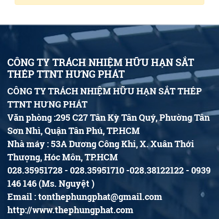
CÔNG TY TRÁCH NHIỆM HỮU HẠN SẮT
THÉP TTNT HƯNG PHÁT
CÔNG TY TRÁCH NHIỆM HỮU HẠN SẮT THÉP
TTNT HƯNG PHÁT
Văn phòng :295 C27 Tân Kỳ Tân Quý, Phường Tân
Sơn Nhì, Quận Tân Phú, TP.HCM
Nhà máy : 53A Dương Công Khi, X. Xuân Thới
Thượng, Hóc Môn, TP.HCM
028.35951728 - 028.35951710 -028.38122122 - 0939
146 146 (Ms. Nguyệt )
Email : tonthephungphat@gmail.com
http://www.thephungphat.com