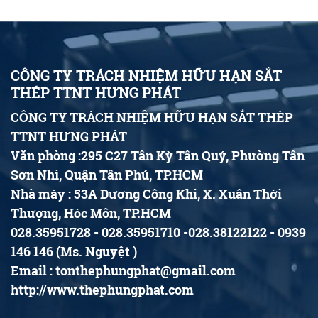
CÔNG TY TRÁCH NHIỆM HỮU HẠN SẮT
THÉP TTNT HƯNG PHÁT
CÔNG TY TRÁCH NHIỆM HỮU HẠN SẮT THÉP
TTNT HƯNG PHÁT
Văn phòng :295 C27 Tân Kỳ Tân Quý, Phường Tân
Sơn Nhì, Quận Tân Phú, TP.HCM
Nhà máy : 53A Dương Công Khi, X. Xuân Thới
Thượng, Hóc Môn, TP.HCM
028.35951728 - 028.35951710 -028.38122122 - 0939
146 146 (Ms. Nguyệt )
Email : tonthephungphat@gmail.com
http://www.thephungphat.com