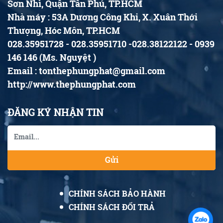
Sơn Nhì, Quận Tân Phú, TP.HCM
Nhà máy : 53A Dương Công Khi, X. Xuân Thới
Thượng, Hóc Môn, TP.HCM
028.35951728 - 028.35951710 -028.38122122 - 0939
146 146 (Ms. Nguyệt )
Email : tonthephungphat@gmail.com
http://www.thephungphat.com
ĐĂNG KÝ NHẬN TIN
Gửi
CHÍNH SÁCH BẢO HÀNH
CHÍNH SÁCH ĐỔI TRẢ