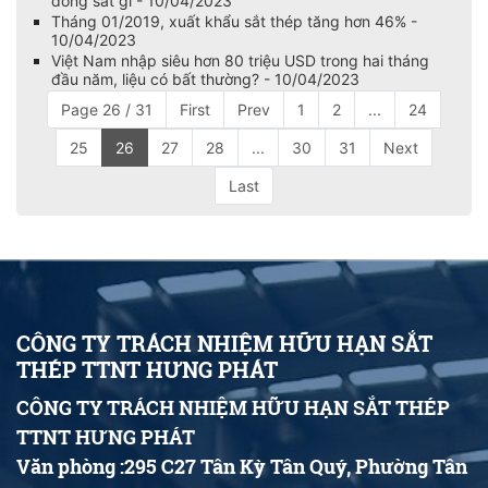
đống sắt gỉ - 10/04/2023
Tháng 01/2019, xuất khẩu sắt thép tăng hơn 46% -
10/04/2023
Việt Nam nhập siêu hơn 80 triệu USD trong hai tháng
đầu năm, liệu có bất thường? - 10/04/2023
Page 26 / 31
First
Prev
1
2
...
24
25
26
27
28
...
30
31
Next
Last
CÔNG TY TRÁCH NHIỆM HỮU HẠN SẮT
THÉP TTNT HƯNG PHÁT
CÔNG TY TRÁCH NHIỆM HỮU HẠN SẮT THÉP
TTNT HƯNG PHÁT
Văn phòng :295 C27 Tân Kỳ Tân Quý, Phường Tân