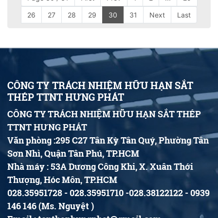
26
27
28
29
30
31
Next
Last
CÔNG TY TRÁCH NHIỆM HỮU HẠN SẮT
THÉP TTNT HƯNG PHÁT
CÔNG TY TRÁCH NHIỆM HỮU HẠN SẮT THÉP
TTNT HƯNG PHÁT
Văn phòng :295 C27 Tân Kỳ Tân Quý, Phường Tân
Sơn Nhì, Quận Tân Phú, TP.HCM
Nhà máy : 53A Dương Công Khi, X. Xuân Thới
Thượng, Hóc Môn, TP.HCM
028.35951728 - 028.35951710 -028.38122122 - 0939
146 146 (Ms. Nguyệt )