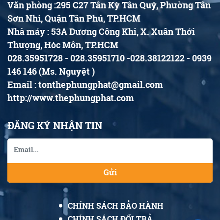
Văn phòng :295 C27 Tân Kỳ Tân Quý, Phường Tân
Sơn Nhì, Quận Tân Phú, TP.HCM
Nhà máy : 53A Dương Công Khi, X. Xuân Thới
Thượng, Hóc Môn, TP.HCM
028.35951728 - 028.35951710 -028.38122122 - 0939
146 146 (Ms. Nguyệt )
Email : tonthephungphat@gmail.com
http://www.thephungphat.com
ĐĂNG KÝ NHẬN TIN
Gửi
CHÍNH SÁCH BẢO HÀNH
CHÍNH SÁCH ĐỔI TRẢ