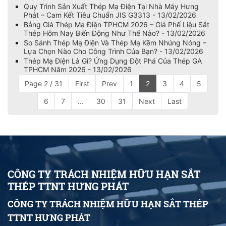
Quy Trình Sản Xuất Thép Mạ Điện Tại Nhà Máy Hưng
Phát – Cam Kết Tiêu Chuẩn JIS G3313 - 13/02/2026
Bảng Giá Thép Mạ Điện TPHCM 2026 – Giá Phế Liệu Sắt
Thép Hôm Nay Biến Động Như Thế Nào? - 13/02/2026
So Sánh Thép Mạ Điện Và Thép Mạ Kẽm Nhúng Nóng –
Lựa Chọn Nào Cho Công Trình Của Bạn? - 13/02/2026
Thép Mạ Điện Là Gì? Ứng Dụng Đột Phá Của Thép GA
TPHCM Năm 2026 - 13/02/2026
Page 2 / 31
First
Prev
1
2
3
4
5
6
7
...
30
31
Next
Last
CÔNG TY TRÁCH NHIỆM HỮU HẠN SẮT
THÉP TTNT HƯNG PHÁT
CÔNG TY TRÁCH NHIỆM HỮU HẠN SẮT THÉP
TTNT HƯNG PHÁT