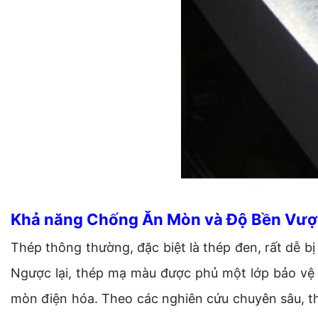
Khả năng Chống Ăn Mòn và Độ Bền Vượt
Thép thông thường, đặc biệt là thép đen, rất dễ b
Ngược lại, thép mạ màu được phủ một lớp bảo vệ
mòn điện hóa. Theo các nghiên cứu chuyên sâu, th