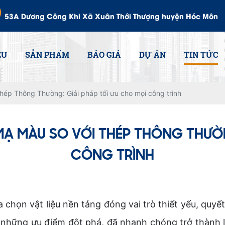
53A Dương Công Khi Xã Xuân Thới Thượng huyện Hóc Môn
ỆU
SẢN PHẨM
BÁO GIÁ
DỰ ÁN
TIN TỨC
Thép Thông Thường: Giải pháp tối ưu cho mọi công trình
 MẠ MÀU SO VỚI THÉP THÔNG THƯỜN
CÔNG TRÌNH
a chọn vật liệu nền tảng đóng vai trò thiết yếu, quyế
những ưu điểm đột phá, đã nhanh chóng trở thành lự