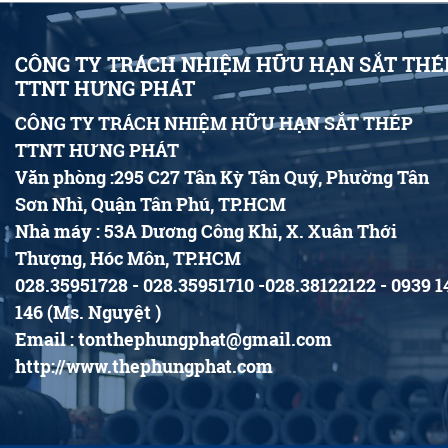
CÔNG TY TRÁCH NHIỆM HỮU HẠN SẮT THÉ
TTNT HƯNG PHÁT
CÔNG TY TRÁCH NHIỆM HỮU HẠN SẮT THÉP
TTNT HƯNG PHÁT
Văn phòng :295 C27 Tân Kỳ Tân Quý, Phường Tân
Sơn Nhì, Quận Tân Phú, TP.HCM
Nhà máy : 53A Dương Công Khi, X. Xuân Thới
Thượng, Hóc Môn, TP.HCM
028.35951728 - 028.35951710 -028.38122122 - 0939 1
146 (Ms. Nguyệt )
Email : tonthephungphat@gmail.com
http://www.thephungphat.com