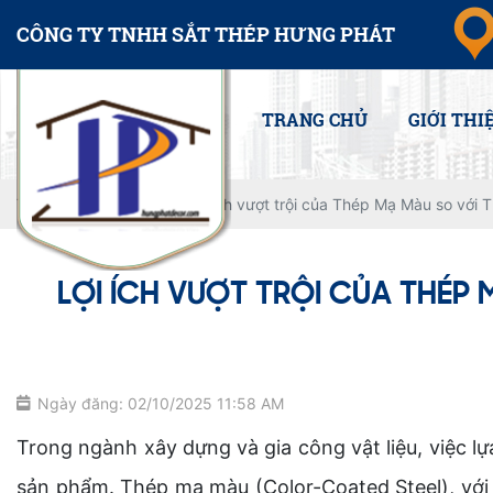
CÔNG TY TNHH SẮT THÉP HƯNG PHÁT
TRANG CHỦ
GIỚI THI
Trang chủ
Tin tức
Lợi ích vượt trội của Thép Mạ Màu so với 
LỢI ÍCH VƯỢT TRỘI CỦA THÉP
Ngày đăng: 02/10/2025 11:58 AM
Trong ngành xây dựng và gia công vật liệu, việc lự
sản phẩm. Thép mạ màu (Color-Coated Steel), với 