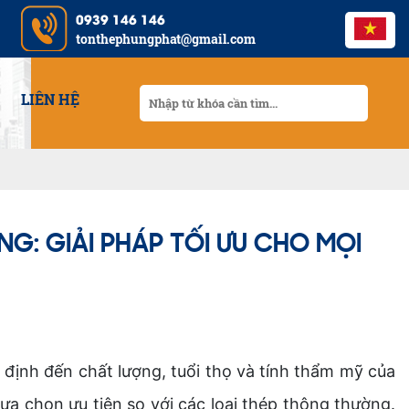
0939 146 146
tonthephungphat@gmail.com
LIÊN HỆ
G: GIẢI PHÁP TỐI ƯU CHO MỌI
t định đến chất lượng, tuổi thọ và tính thẩm mỹ của
a chọn ưu tiên so với các loại thép thông thường.