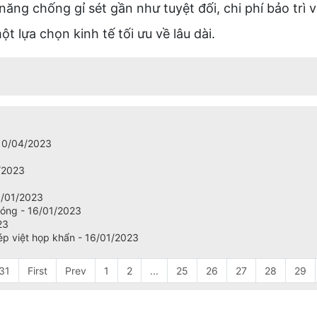
 năng chống gỉ sét gần như tuyệt đối, chi phí bảo t
 lựa chọn kinh tế tối ưu về lâu dài.
 10/04/2023
/2023
6/01/2023
nóng - 16/01/2023
23
ép việt họp khẩn - 16/01/2023
 31
First
Prev
1
2
...
25
26
27
28
29