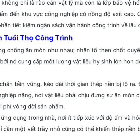
hông chỉ là rào cản vật lý mà còn là lớp bảo vệ hóa
đới ẩm đến khu vực công nghiệp có nồng độ axit cao.
phần tiết kiệm ngân sách vận hành công trình về lâu d
 Tuổi Thọ Công Trình
g chống ăn mòn như nhau; nhân tố then chốt quyết 
ởi nó cung cấp một lượng vật liệu hy sinh lớn hơn đ
chắn bền vững, kéo dài thời gian thép nền bị lộ ra.
nghiệp nặng, nơi vật liệu phải chịu đựng sự ăn mòn 
hi phí vòng đời sản phẩm.
g dụng trong nhà, nơi ít tiếp xúc với độ ẩm và hóa
 cần một vết trầy nhỏ cũng có thể khiến thép nền bị 