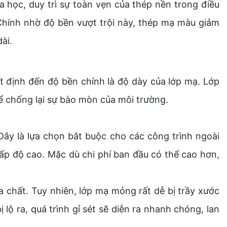
 học, duy trì sự toàn vẹn của thép nền trong điều
 Chính nhờ độ bền vượt trội này, thép mạ màu giảm
ài.
định đến độ bền chính là độ dày của lớp mạ. Lớp
ể chống lại sự bào mòn của môi trường.
 Đây là lựa chọn bắt buộc cho các công trình ngoài
cấp độ cao. Mặc dù chi phí ban đầu có thể cao hơn,
 chất. Tuy nhiên, lớp mạ mỏng rất dễ bị trầy xước
lộ ra, quá trình gỉ sét sẽ diễn ra nhanh chóng, lan