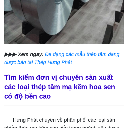
▶▶▶ Xem ngay
:
Đa dạng các mẫu thép tấm đang
được bán tại Thép Hưng Phát
Tìm kiếm đơn vị chuyên sản xuất
các loại thép tấm mạ kẽm hoa sen
có độ bền cao
Hưng Phát chuyên về phân phối các loại sản