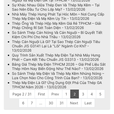
Nguội Và Mạ Điện GA Tại TPHCM - 13/02/2026
Sự Khác Nhau Giữa Thép Đen Và Thép Mạ Kẽm – Tại
Sao Nên Đầu Tư Cho Lớp Mạ? - 13/02/2026
Nhà Máy Thép Hưng Phát Tại Hóc Môn – Nơi Cung Cấp
Thép Mạ Điện Và Mạ Kẽm Uy Tín - 13/02/2026
Thép Ống Và Thép Hộp Mạ Kẽm Giá Rẻ TPHCM – Giải
Pháp Chống Rỉ Sét Toàn Diện - 13/02/2026
So Sánh Thép Cán Nóng Và Cán Nguội – Bí Quyết Tiết
Kiệm Chi Phí Cho Nhà Thầu - 13/02/2026
Thép Cán Nguội Là Gì? Tại Sao Thép Cán Nguội Tiêu
Chuẩn JIS G3141 Lại Là "Lõi" Ngành Cơ Khí? -
13/02/2026
Quy Trình Sản Xuất Thép Mạ Điện Tại Nhà Máy Hưng
Phát – Cam Kết Tiêu Chuẩn JIS G3313 - 13/02/2026
Bảng Giá Thép Mạ Điện TPHCM 2026 – Giá Phế Liệu Sắt
Thép Hôm Nay Biến Động Như Thế Nào? - 13/02/2026
So Sánh Thép Mạ Điện Và Thép Mạ Kẽm Nhúng Nóng –
Lựa Chọn Nào Cho Công Trình Của Bạn? - 13/02/2026
Thép Mạ Điện Là Gì? Ứng Dụng Đột Phá Của Thép GA
TPHCM Năm 2026 - 13/02/2026
Page 2 / 31
First
Prev
1
2
3
4
5
6
7
...
30
31
Next
Last