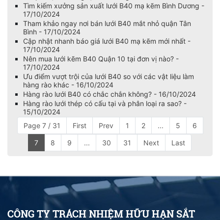
Tìm kiếm xưởng sản xuất lưới B40 mạ kẽm Bình Dương -
17/10/2024
Tham khảo ngay nơi bán lưới B40 mắt nhỏ quận Tân
Bình - 17/10/2024
Cập nhật nhanh báo giá lưới B40 mạ kẽm mới nhất -
17/10/2024
Nên mua lưới kẽm B40 Quận 10 tại đơn vị nào? -
17/10/2024
Ưu điểm vượt trội của lưới B40 so với các vật liệu làm
hàng rào khác - 16/10/2024
Hàng rào lưới B40 có chắc chắn không? - 16/10/2024
Hàng rào lưới thép có cấu tại và phân loại ra sao? -
15/10/2024
Page 7 / 31
First
Prev
1
2
...
5
6
7
8
9
...
30
31
Next
Last
CÔNG TY TRÁCH NHIỆM HỮU HẠN SẮT