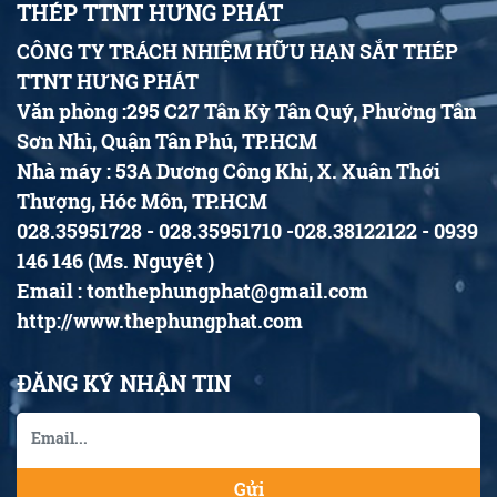
THÉP TTNT HƯNG PHÁT
CÔNG TY TRÁCH NHIỆM HỮU HẠN SẮT THÉP
TTNT HƯNG PHÁT
Văn phòng :295 C27 Tân Kỳ Tân Quý, Phường Tân
Sơn Nhì, Quận Tân Phú, TP.HCM
Nhà máy : 53A Dương Công Khi, X. Xuân Thới
Thượng, Hóc Môn, TP.HCM
028.35951728 - 028.35951710 -028.38122122 - 0939
146 146 (Ms. Nguyệt )
Email : tonthephungphat@gmail.com
http://www.thephungphat.com
ĐĂNG KÝ NHẬN TIN
Gửi