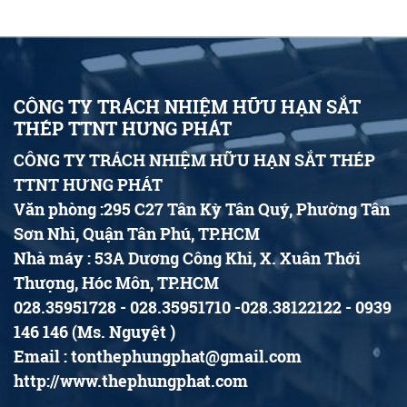
CÔNG TY TRÁCH NHIỆM HỮU HẠN SẮT
THÉP TTNT HƯNG PHÁT
CÔNG TY TRÁCH NHIỆM HỮU HẠN SẮT THÉP
TTNT HƯNG PHÁT
Văn phòng :295 C27 Tân Kỳ Tân Quý, Phường Tân
Sơn Nhì, Quận Tân Phú, TP.HCM
Nhà máy : 53A Dương Công Khi, X. Xuân Thới
Thượng, Hóc Môn, TP.HCM
028.35951728 - 028.35951710 -028.38122122 - 0939
146 146 (Ms. Nguyệt )
Email : tonthephungphat@gmail.com
http://www.thephungphat.com