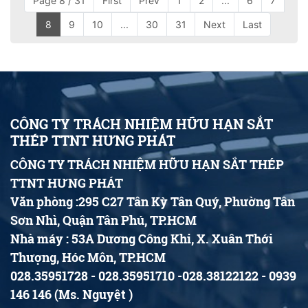
Page 8 / 31
First
Prev
1
2
...
6
7
8
9
10
...
30
31
Next
Last
CÔNG TY TRÁCH NHIỆM HỮU HẠN SẮT
THÉP TTNT HƯNG PHÁT
CÔNG TY TRÁCH NHIỆM HỮU HẠN SẮT THÉP
TTNT HƯNG PHÁT
Văn phòng :295 C27 Tân Kỳ Tân Quý, Phường Tân
Sơn Nhì, Quận Tân Phú, TP.HCM
Nhà máy : 53A Dương Công Khi, X. Xuân Thới
Thượng, Hóc Môn, TP.HCM
028.35951728 - 028.35951710 -028.38122122 - 0939
146 146 (Ms. Nguyệt )