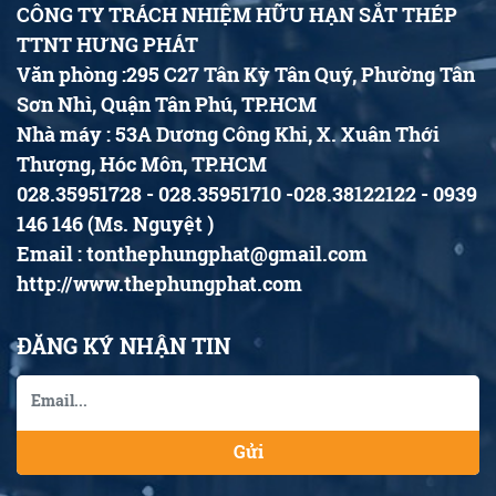
CÔNG TY TRÁCH NHIỆM HỮU HẠN SẮT THÉP
TTNT HƯNG PHÁT
Văn phòng :295 C27 Tân Kỳ Tân Quý, Phường Tân
Sơn Nhì, Quận Tân Phú, TP.HCM
Nhà máy : 53A Dương Công Khi, X. Xuân Thới
Thượng, Hóc Môn, TP.HCM
028.35951728 - 028.35951710 -028.38122122 - 0939
146 146 (Ms. Nguyệt )
Email : tonthephungphat@gmail.com
http://www.thephungphat.com
ĐĂNG KÝ NHẬN TIN
Gửi