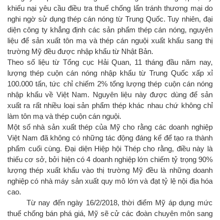
khiếu nại yêu cầu điều tra thuế chống lẩn tránh thương mại do
nghi ngờ sử dụng thép cán nóng từ Trung Quốc. Tuy nhiên, đại
diện công ty khẳng định các sản phẩm thép cán nóng, nguyên
liệu để sản xuất tôn mạ và thép cán nguội xuất khẩu sang thị
trường Mỹ đều được nhập khẩu từ Nhật Bản.
Theo số liệu từ Tổng cục Hải Quan, 11 tháng đầu năm nay,
lượng thép cuộn cán nóng nhập khẩu từ Trung Quốc xấp xỉ
100.000 tấn, tức chỉ chiếm 2% tổng lượng thép cuộn cán nóng
nhập khẩu về Việt Nam. Nguyên liệu này được dùng để sản
xuất ra rất nhiều loại sản phẩm thép khác nhau chứ không chỉ
làm tôn mạ và thép cuộn cán nguội.
Một số nhà sản xuất thép của Mỹ cho rằng các doanh nghiệp
Việt Nam đã không có những tác động đáng kể để tạo ra thành
phẩm cuối cùng. Đại diện Hiệp hội Thép cho rằng, điều này là
thiếu cơ sở, bởi hiện có 4 doanh nghiệp lớn chiếm tỷ trọng 90%
lượng thép xuất khẩu vào thị trường Mỹ đều là những doanh
nghiệp có nhà máy sản xuất quy mô lớn và đạt tỷ lệ nội địa hóa
cao.
Từ nay đến ngày 16/2/2018, thời điểm Mỹ áp dụng mức
thuế chống bán phá giá, Mỹ sẽ cử các đoàn chuyên môn sang