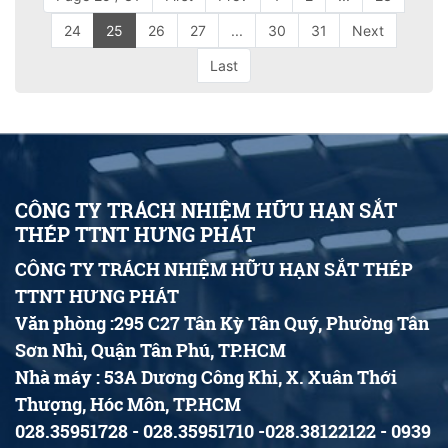
24
25
26
27
...
30
31
Next
Last
CÔNG TY TRÁCH NHIỆM HỮU HẠN SẮT
THÉP TTNT HƯNG PHÁT
CÔNG TY TRÁCH NHIỆM HỮU HẠN SẮT THÉP
TTNT HƯNG PHÁT
Văn phòng :295 C27 Tân Kỳ Tân Quý, Phường Tân
Sơn Nhì, Quận Tân Phú, TP.HCM
Nhà máy : 53A Dương Công Khi, X. Xuân Thới
Thượng, Hóc Môn, TP.HCM
028.35951728 - 028.35951710 -028.38122122 - 0939