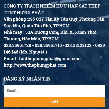
CÔNG TY TRÁCH NHIỆM HỮU HẠN SẮT THÉP
TTNT HƯNG PHÁT
Văn phòng :295 C27 Tân Kỳ Tân Quý, Phường Tân
Sơn Nhì, Quận Tân Phú, TP.HCM
Nhà máy : 53A Dương Công Khi, X. Xuân Thới
Thượng, Hóc Môn, TP.HCM
028.35951728 - 028.35951710 -028.38122122 - 0939
146 146 (Ms. Nguyệt )
Email : tonthephungphat@gmail.com
http://www.thephungphat.com
ĐĂNG KÝ NHẬN TIN
Gửi