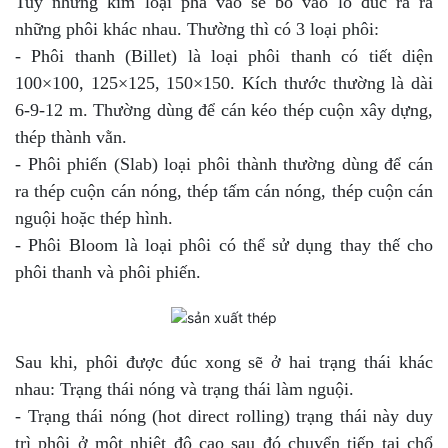
Tuỳ những kim loại pha vào sẽ bỏ vào lò đúc ra ra
những phôi khác nhau. Thường thì có 3 loại phôi:
- Phôi thanh (Billet) là loại phôi thanh có tiết diện
100×100, 125×125, 150×150. Kích thước thường là dài
6-9-12 m. Thường dùng để cán kéo thép cuộn xây dựng,
thép thành vằn.
- Phôi phiến (Slab) loại phôi thành thường dùng để cán
ra thép cuộn cán nóng, thép tấm cán nóng, thép cuộn cán
nguội hoặc thép hình.
- Phôi Bloom là loại phôi có thể sử dụng thay thế cho
phôi thanh và phôi phiến.
Sau khi, phôi được đúc xong sẽ ở hai trạng thái khác
nhau: Trạng thái nóng và trạng thái làm nguội.
- Trạng thái nóng (hot direct rolling) trạng thái này duy
trì phôi ở một nhiệt độ cao sau đó chuyển tiếp tại chổ