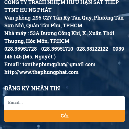
CÔNG TY TRÁCH NHIỆM HỮU HẠN SẮT THÉP
TTNT HƯNG PHÁT
Văn phòng :295 C27 Tân Kỳ Tân Quý, Phường Tân
Sơn Nhì, Quận Tân Phú, TP.HCM
Nhà máy : 53A Dương Công Khi, X. Xuân Thới
Thượng, Hóc Môn, TP.HCM
028.35951728 - 028.35951710 -028.38122122 - 0939
146 146 (Ms. Nguyệt )
Email : tonthephungphat@gmail.com
http://www.thephungphat.com
ĐĂNG KÝ NHẬN TIN
Gửi