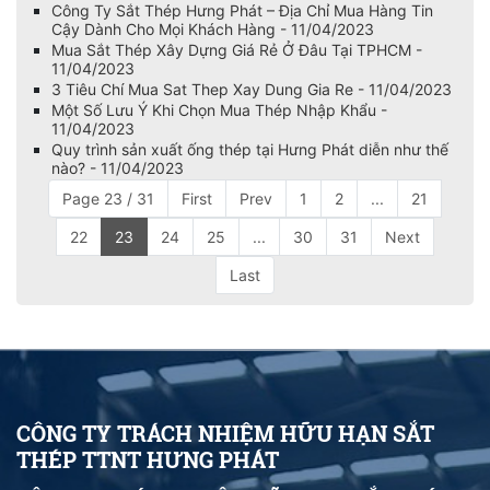
Công Ty Sắt Thép Hưng Phát – Địa Chỉ Mua Hàng Tin
Cậy Dành Cho Mọi Khách Hàng - 11/04/2023
Mua Sắt Thép Xây Dựng Giá Rẻ Ở Đâu Tại TPHCM -
11/04/2023
3 Tiêu Chí Mua Sat Thep Xay Dung Gia Re - 11/04/2023
Một Số Lưu Ý Khi Chọn Mua Thép Nhập Khẩu -
11/04/2023
Quy trình sản xuất ống thép tại Hưng Phát diễn như thế
nào? - 11/04/2023
Page 23 / 31
First
Prev
1
2
...
21
22
23
24
25
...
30
31
Next
Last
CÔNG TY TRÁCH NHIỆM HỮU HẠN SẮT
THÉP TTNT HƯNG PHÁT