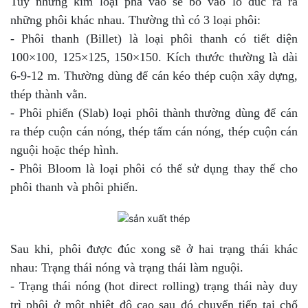
Tuỳ những kim loại pha vào sẽ bỏ vào lò đúc ra ra
những phôi khác nhau. Thường thì có 3 loại phôi:
- Phôi thanh (Billet) là loại phôi thanh có tiết diện
100×100, 125×125, 150×150. Kích thước thường là dài
6-9-12 m. Thường dùng để cán kéo thép cuộn xây dựng,
thép thành vằn.
- Phôi phiến (Slab) loại phôi thành thường dùng để cán
ra thép cuộn cán nóng, thép tấm cán nóng, thép cuộn cán
nguội hoặc thép hình.
- Phôi Bloom là loại phôi có thể sử dụng thay thế cho
phôi thanh và phôi phiến.
Sau khi, phôi được đúc xong sẽ ở hai trạng thái khác
nhau: Trạng thái nóng và trạng thái làm nguội.
- Trạng thái nóng (hot direct rolling) trạng thái này duy
trì phôi ở một nhiệt độ cao sau đó chuyển tiếp tại chổ