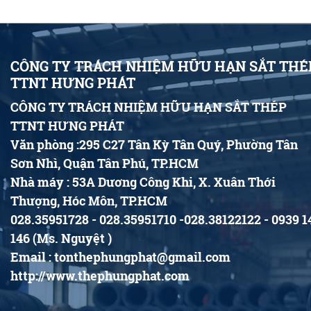
CÔNG TY TRÁCH NHIỆM HỮU HẠN SẮT THÉ
TTNT HƯNG PHÁT
CÔNG TY TRÁCH NHIỆM HỮU HẠN SẮT THÉP
TTNT HƯNG PHÁT
Văn phòng :295 C27 Tân Kỳ Tân Quý, Phường Tân
Sơn Nhì, Quận Tân Phú, TP.HCM
Nhà máy : 53A Dương Công Khi, X. Xuân Thới
Thượng, Hóc Môn, TP.HCM
028.35951728 - 028.35951710 -028.38122122 - 0939 1
146 (Ms. Nguyệt )
Email : tonthephungphat@gmail.com
http://www.thephungphat.com