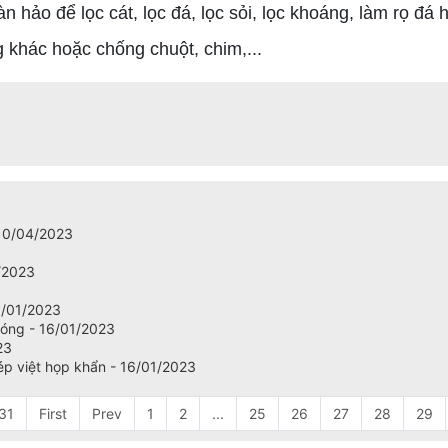
ảo để lọc cát, lọc đá, lọc sỏi, lọc khoáng, làm rọ đá ha
g khác hoặc chống chuột, chim,...
 10/04/2023
/2023
6/01/2023
nóng - 16/01/2023
23
ép việt họp khẩn - 16/01/2023
 31
First
Prev
1
2
...
25
26
27
28
29