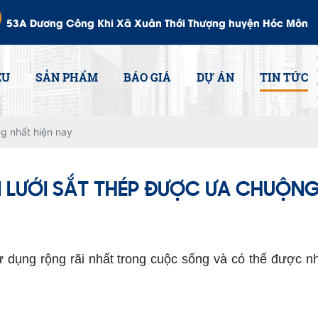
53A Dương Công Khi Xã Xuân Thới Thượng huyện Hóc Môn
ỆU
SẢN PHẨM
BÁO GIÁ
DỰ ÁN
TIN TỨC
ng nhất hiện nay
I LƯỚI SẮT THÉP ĐƯỢC ƯA CHUỘNG
ụng rộng rãi nhất trong cuộc sống và có thể được nhìn