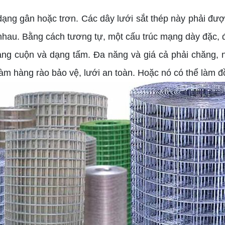
ạng gân hoặc trơn. Các dây lưới sắt thép này phải đư
hau. Bằng cách tương tự, một cấu trúc mạng dày đặc, đ
cuộn và dạng tấm. Đa năng và giá cả phải chăng, nó
 hàng rào bảo vệ, lưới an toàn. Hoặc nó có thể làm đồ t