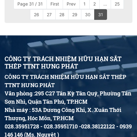
Page 31 / 31
First
Prev
1
2
...
25
26
27
28
29
30
31
CÔNG TY TRÁCH NHIỆM HỮU HẠN SẮT
THÉP TTNT HƯNG PHÁT
CÔNG TY TRÁCH NHIỆM HỮU HẠN SẮT THÉP
TTNT HƯNG PHÁT
Văn phòng :295 C27 Tân Kỳ Tân Quý, Phường Tân
Sơn Nhì, Quận Tân Phú, TP.HCM
Nhà máy : 53A Dương Công Khi, X. Xuân Thới
Thượng, Hóc Môn, TP.HCM
028.35951728 - 028.35951710 -028.38122122 - 0939
146 146 (Ms. Nguyệt )