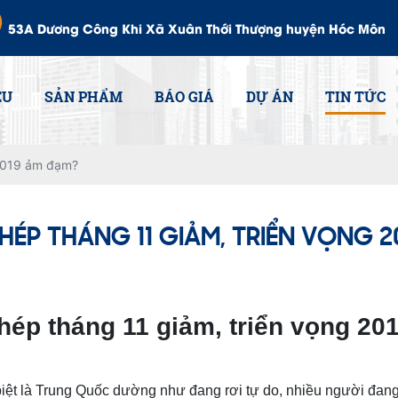
53A Dương Công Khi Xã Xuân Thới Thượng huyện Hóc Môn
ỆU
SẢN PHẨM
BÁO GIÁ
DỰ ÁN
TIN TỨC
 2019 ảm đạm?
HÉP THÁNG 11 GIẢM, TRIỂN VỌNG 2
hép tháng 11 giảm, triển vọng 2
c biệt là Trung Quốc dường như đang rơi tự do, nhiều người đan