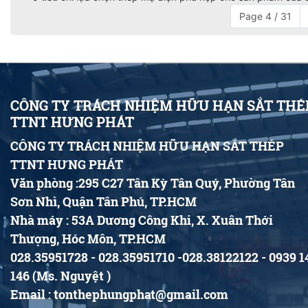
Page 4 / 31
CÔNG TY TRÁCH NHIỆM HỮU HẠN SẮT THÉ
TTNT HƯNG PHÁT
CÔNG TY TRÁCH NHIỆM HỮU HẠN SẮT THÉP
TTNT HƯNG PHÁT
Văn phòng :295 C27 Tân Kỳ Tân Quý, Phường Tân
Sơn Nhì, Quận Tân Phú, TP.HCM
Nhà máy : 53A Dương Công Khi, X. Xuân Thới
Thượng, Hóc Môn, TP.HCM
028.35951728 - 028.35951710 -028.38122122 - 0939 1
146 (Ms. Nguyệt )
Email : tonthephungphat@gmail.com