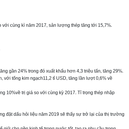
o với cùng kì năm 2017, sản lượng thép tăng tới 15,7%.
tăng gần 24% trong đó xuất khẩu hơn 4,3 triệu tấn, tăng 29%.
n, với tổng kim ngạch11,2 tỉ USD, tăng lần lượt 0,6% về
 10%về trị giá so với cùng kỳ 2017. Tỉ trọng thép nhập
g đặt dấu hỏi liệu năm 2019 sẽ thấy sự trở lại của thị trường
giữ cho nền kinh tế trong nước tốt, tạo ra nhu cầu trong