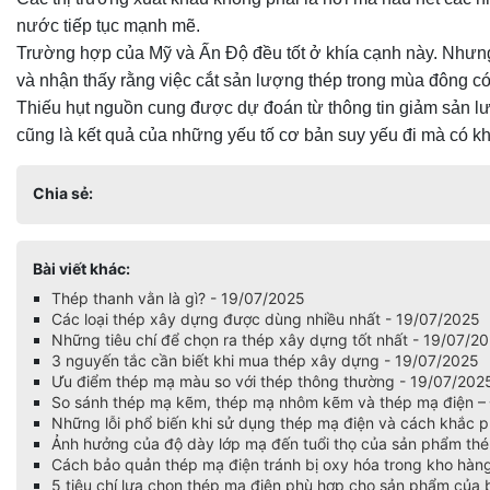
nước tiếp tục mạnh mẽ.
Trường hợp của Mỹ và Ấn Độ đều tốt ở khía cạnh này. Nhưng 
và nhận thấy rằng việc cắt sản lượng thép trong mùa đông c
Thiếu hụt nguồn cung được dự đoán từ thông tin giảm sản l
cũng là kết quả của những yếu tố cơ bản suy yếu đi mà có k
Chia sẻ:
Bài viết khác:
Thép thanh vằn là gì? - 19/07/2025
Các loại thép xây dựng được dùng nhiều nhất - 19/07/2025
Những tiêu chí để chọn ra thép xây dựng tốt nhất - 19/07/2
3 nguyến tắc cần biết khi mua thép xây dựng - 19/07/2025
Ưu điểm thép mạ màu so với thép thông thường - 19/07/202
So sánh thép mạ kẽm, thép mạ nhôm kẽm và thép mạ điện – Đ
Những lỗi phổ biến khi sử dụng thép mạ điện và cách khắc 
Ảnh hưởng của độ dày lớp mạ đến tuổi thọ của sản phẩm th
Cách bảo quản thép mạ điện tránh bị oxy hóa trong kho hàn
5 tiêu chí lựa chọn thép mạ điện phù hợp cho sản phẩm của