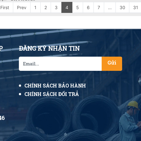
First
Prev
1
2
3
4
5
6
7
...
30
31
P
ĐĂNG KÝ NHẬN TIN
Gửi
CHÍNH SÁCH BẢO HÀNH
CHÍNH SÁCH ĐỔI TRẢ
46