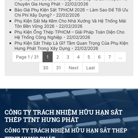
Chuyên Gia Hưng Phát - 22/02/2026
Báo Giá Phụ Kiện Sắt TPHCM 2026 – Làm Sao Để Tối Ưu
Chi Phí Xây Dựng? - 22/02/2026
Phụ Kiện Sắt Mạ Kẽm Cho Nhà Xưởng Và Hệ Thống Mái
Tôn Bền Vững 2026 - 22/02/2026
Phụ Kiện Ống Thép TPHCM – Giải Pháp Toàn Diện Cho
Hệ Thống Công Nghiệp - 22/02/2026
Phụ Kiện Sắt Thép Là Gì? Tầm Quan Trọng Của Phụ Kiện
Hưng Phát Trong Xây Dựng - 22/02/2026
Page 1 / 31
1
2
3
4
5
6
7
...
30
31
Next
Last
CÔNG TY TRÁCH NHIỆM HỮU HẠN SẮT
THÉP TTNT HƯNG PHÁT
CÔNG TY TRÁCH NHIỆM HỮU HẠN SẮT THÉP