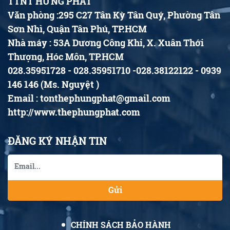
TTNT HƯNG PHÁT
Văn phòng :295 C27 Tân Kỳ Tân Quý, Phường Tân
Sơn Nhì, Quận Tân Phú, TP.HCM
Nhà máy : 53A Dương Công Khi, X. Xuân Thới
Thượng, Hóc Môn, TP.HCM
028.35951728 - 028.35951710 -028.38122122 - 0939
146 146 (Ms. Nguyệt )
Email : tonthephungphat@gmail.com
http://www.thephungphat.com
ĐĂNG KÝ NHẬN TIN
Gửi
CHÍNH SÁCH BẢO HÀNH