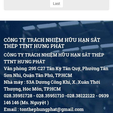
Last
CÔNG TY TRÁCH NHIỆM HỮU HẠN SẮT
THÉP TTNT HƯNG PHÁT
CÔNG TY TRÁCH NHIỆM HỮU HẠN SẮT THÉP
TTNT HƯNG PHÁT
Văn phòng :295 C27 Tân Kỳ Tân Quý, Phường Tân
Sơn Nhì, Quận Tân Phú, TP.HCM
Nhà máy : 53A Dương Công Khi, X. Xuân Thới
Thượng, Hóc Môn, TP.HCM
028.35951728 - 028.35951710 -028.38122122 - 0939
146 146 (Ms. Nguyệt )
Email : tonthephungphat@gmail.com