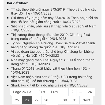
Bài viết khác:
TT sắt thép thế giới ngày 8/3/2019: Thép và quặng sắt
thay đổi nhẹ - 10/04/2023
Giá thép xây dựng hôm nay 8/3/2019: Thép phục hồi do
tỉnh Hà Bắc cắt giảm công suất - 10/04/2023
Siết nhập khẩu, phế liệu sắt thép vẫn ồ ạt vào Việt Nam
- 10/04/2023
Thị trường thép tháng đầu năm 2019: Giá tăng ở cả
trong nước và thế giới - 10/04/2023
Tỷ phú Nguyễn Thị Phương Thảo: Sẽ đưa Vietjet thành
hãng hàng không đa quốc gia - 10/04/2023
Vì sao đoàn tàu bọc thép chở ông Kim Jong Un không
về thẳng Hà Nội? - 10/04/2023
Nhà máy gang thép Thái Nguyên: 8.100 tỉ đồng thành
đống sắt gỉ - 10/04/2023
Tháng 01/2019, xuất khẩu sắt thép tăng hơn 46% -
10/04/2023
Việt Nam nhập siêu hơn 80 triệu USD trong hai tháng
đầu năm, liệu có bất thường? - 10/04/2023
Shark Hưng tiết lộ lý do nhà giá rẻ ế - 10/04/2023
Page 26 / 31
First
Prev
1
2
...
24
25
26
27
28
...
30
31
Next