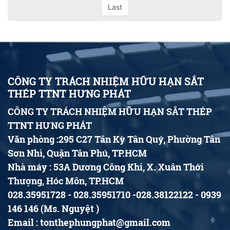
Last
CÔNG TY TRÁCH NHIỆM HỮU HẠN SẮT
THÉP TTNT HƯNG PHÁT
CÔNG TY TRÁCH NHIỆM HỮU HẠN SẮT THÉP
TTNT HƯNG PHÁT
Văn phòng :295 C27 Tân Kỳ Tân Quý, Phường Tân
Sơn Nhì, Quận Tân Phú, TP.HCM
Nhà máy : 53A Dương Công Khi, X. Xuân Thới
Thượng, Hóc Môn, TP.HCM
028.35951728 - 028.35951710 -028.38122122 - 0939
146 146 (Ms. Nguyệt )
Email : tonthephungphat@gmail.com