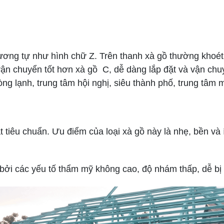
ng tự như hình chữ Z. Trên thanh xà gồ thường khoét cá
vận chuyển tốt hơn xà gồ C, dễ dàng lắp đặt và vận chu
g lạnh, trung tâm hội nghị, siêu thành phố, trung tâ
iêu chuẩn. Ưu điểm của loại xà gồ này là nhẹ, bền và í
 các yếu tố thẩm mỹ không cao, độ nhám thấp, dễ bị rỉ s