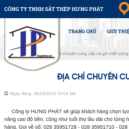
CÔNG TY TNHH SẮT THÉP HƯNG PHÁT
TRANG CHỦ
GIỚI THI
Trang chủ
Tin tức
Địa chỉ chuyên cung cấp xà gồ chất lượng 
ĐỊA CHỈ CHUYÊN C
Ngày đăng: 26/08/2023 10:04 AM
Cung cấp xà gồ chất lượng
Công ty HƯNG PHÁT sẽ giúp khách hàng chọn lựa đư
nâng cao độ bền, cũng như tuổi thọ lâu dài cho từn
hàng. Gọi về số: 028 35951728 - 028 35951710 - 028 