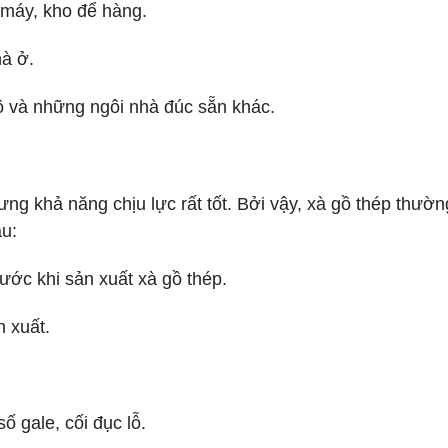
máy, kho để hàng.
à ở.
 và những ngôi nhà đúc sẵn khác.
ng khả năng chịu lực rất tốt. Bởi vậy, xà gồ thép thư
au:
rước khi sản xuất xà gồ thép.
n xuất.
ố gale, cối đục lỗ.