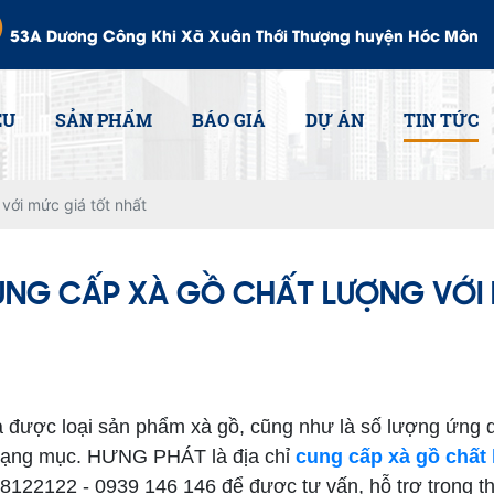
53A Dương Công Khi Xã Xuân Thới Thượng huyện Hóc Môn
ỆU
SẢN PHẨM
BÁO GIÁ
DỰ ÁN
TIN TỨC
với mức giá tốt nhất
UNG CẤP XÀ GỒ CHẤT LƯỢNG VỚI
ợc loại sản phẩm xà gồ, cũng như là số lượng ứng dụ
g hạng mục. HƯNG PHÁT là địa chỉ
cung cấp xà gồ chất
8122122 - 0939 146 146 để được tư vấn, hỗ trợ trong t