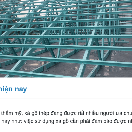
hiện nay
 thẩm mỹ, xà gồ thép đang được rất nhiều người ưa chuộ
n nay như: việc sử dụng xà gồ cần phải đảm bảo được 