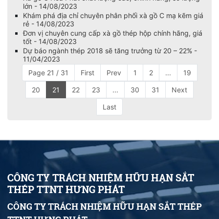
lớn - 14/08/2023
Khám phá địa chỉ chuyên phân phối xà gồ C mạ kẽm giá
rẻ - 14/08/2023
Đơn vị chuyên cung cấp xà gồ thép hộp chính hãng, giá
tốt - 14/08/2023
Dự báo ngành thép 2018 sẽ tăng trưởng từ 20 – 22% -
11/04/2023
Page 21 / 31
First
Prev
1
2
...
19
20
21
22
23
...
30
31
Next
Last
CÔNG TY TRÁCH NHIỆM HỮU HẠN SẮT
THÉP TTNT HƯNG PHÁT
CÔNG TY TRÁCH NHIỆM HỮU HẠN SẮT THÉP