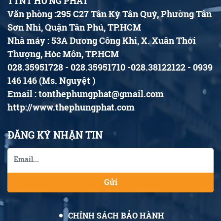
TTNT HƯNG PHÁT
Văn phòng :295 C27 Tân Kỳ Tân Quý, Phường Tân
Sơn Nhì, Quận Tân Phú, TP.HCM
Nhà máy : 53A Dương Công Khi, X. Xuân Thới
Thượng, Hóc Môn, TP.HCM
028.35951728 - 028.35951710 -028.38122122 - 0939
146 146 (Ms. Nguyệt )
Email : tonthephungphat@gmail.com
http://www.thephungphat.com
ĐĂNG KÝ NHẬN TIN
Gửi
CHÍNH SÁCH BẢO HÀNH