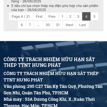
hàng - 26/06/2025
5 tiêu chí lựa chọn thép mạ điện phù hợp cho sản phẩm
của bạn - 26/06/2025
Page 4 / 31
First
Prev
1
2
3
4
5
6
7
...
30
31
Next
Last
CÔNG TY TRÁCH NHIỆM HỮU HẠN SẮT
THÉP TTNT HƯNG PHÁT
CÔNG TY TRÁCH NHIỆM HỮU HẠN SẮT THÉP
TTNT HƯNG PHÁT
Văn phòng :295 C27 Tân Kỳ Tân Quý, Phường Tân
Sơn Nhì, Quận Tân Phú, TP.HCM
Nhà máy : 53A Dương Công Khi, X. Xuân Thới
Thượng, Hóc Môn, TP.HCM