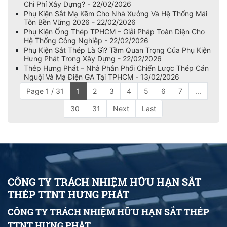
Chi Phí Xây Dựng? - 22/02/2026
Phụ Kiện Sắt Mạ Kẽm Cho Nhà Xưởng Và Hệ Thống Mái
Tôn Bền Vững 2026 - 22/02/2026
Phụ Kiện Ống Thép TPHCM – Giải Pháp Toàn Diện Cho
Hệ Thống Công Nghiệp - 22/02/2026
Phụ Kiện Sắt Thép Là Gì? Tầm Quan Trọng Của Phụ Kiện
Hưng Phát Trong Xây Dựng - 22/02/2026
Thép Hưng Phát – Nhà Phân Phối Chiến Lược Thép Cán
Nguội Và Mạ Điện GA Tại TPHCM - 13/02/2026
Page 1 / 31
1
2
3
4
5
6
7
...
30
31
Next
Last
CÔNG TY TRÁCH NHIỆM HỮU HẠN SẮT
THÉP TTNT HƯNG PHÁT
CÔNG TY TRÁCH NHIỆM HỮU HẠN SẮT THÉP
TTNT HƯNG PHÁT