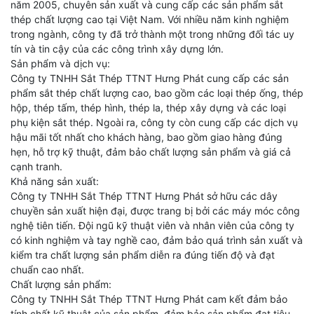
năm 2005, chuyên sản xuất và cung cấp các sản phẩm sắt
thép chất lượng cao tại Việt Nam. Với nhiều năm kinh nghiệm
trong ngành, công ty đã trở thành một trong những đối tác uy
tín và tin cậy của các công trình xây dựng lớn.
Sản phẩm và dịch vụ:
Công ty TNHH Sắt Thép TTNT Hưng Phát cung cấp các sản
phẩm sắt thép chất lượng cao, bao gồm các loại thép ống, thép
hộp, thép tấm, thép hình, thép la, thép xây dựng và các loại
phụ kiện sắt thép. Ngoài ra, công ty còn cung cấp các dịch vụ
hậu mãi tốt nhất cho khách hàng, bao gồm giao hàng đúng
hẹn, hỗ trợ kỹ thuật, đảm bảo chất lượng sản phẩm và giá cả
cạnh tranh.
Khả năng sản xuất:
Công ty TNHH Sắt Thép TTNT Hưng Phát sở hữu các dây
chuyền sản xuất hiện đại, được trang bị bởi các máy móc công
nghệ tiên tiến. Đội ngũ kỹ thuật viên và nhân viên của công ty
có kinh nghiệm và tay nghề cao, đảm bảo quá trình sản xuất và
kiểm tra chất lượng sản phẩm diễn ra đúng tiến độ và đạt
chuẩn cao nhất.
Chất lượng sản phẩm:
Công ty TNHH Sắt Thép TTNT Hưng Phát cam kết đảm bảo
tính chất kỹ thuật của sản phẩm, đảm bảo sản phẩm đạt tiêu