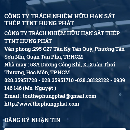
CÔNG TY TRÁCH NHIỆM HỮU HẠN SẮT
THÉP TTNT HƯNG PHÁT
CÔNG TY TRÁCH NHIỆM HỮU HẠN SẮT THÉP
TTNT HƯNG PHÁT
Văn phòng :295 C27 Tân Kỳ Tân Quý, Phường Tân
Sơn Nhì, Quận Tân Phú, TP.HCM
Nhà máy : 53A Dương Công Khi, X. Xuân Thới
Thượng, Hóc Môn, TP.HCM
028.35951728 - 028.35951710 -028.38122122 - 0939
146 146 (Ms. Nguyệt )
Email : tonthephungphat@gmail.com
http://www.thephungphat.com
ĐĂNG KÝ NHẬN TIN