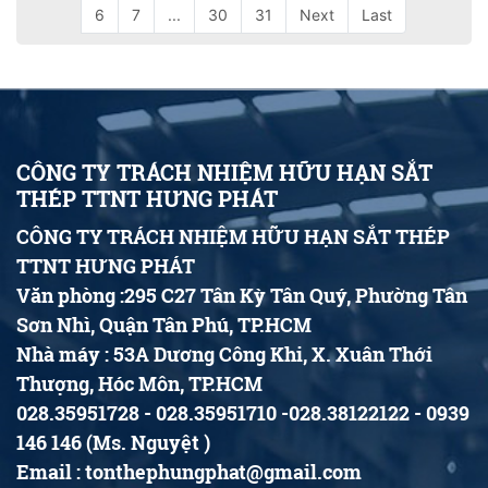
6
7
...
30
31
Next
Last
CÔNG TY TRÁCH NHIỆM HỮU HẠN SẮT
THÉP TTNT HƯNG PHÁT
CÔNG TY TRÁCH NHIỆM HỮU HẠN SẮT THÉP
TTNT HƯNG PHÁT
Văn phòng :295 C27 Tân Kỳ Tân Quý, Phường Tân
Sơn Nhì, Quận Tân Phú, TP.HCM
Nhà máy : 53A Dương Công Khi, X. Xuân Thới
Thượng, Hóc Môn, TP.HCM
028.35951728 - 028.35951710 -028.38122122 - 0939
146 146 (Ms. Nguyệt )
Email : tonthephungphat@gmail.com