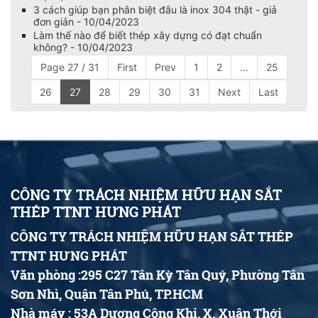
3 cách giúp bạn phân biệt đâu là inox 304 thật - giả
đơn giản - 10/04/2023
Làm thế nào để biết thép xây dựng có đạt chuẩn
không? - 10/04/2023
Page 27 / 31
First
Prev
1
2
...
25
26
27
28
29
30
31
Next
Last
CÔNG TY TRÁCH NHIỆM HỮU HẠN SẮT
THÉP TTNT HƯNG PHÁT
CÔNG TY TRÁCH NHIỆM HỮU HẠN SẮT THÉP
TTNT HƯNG PHÁT
Văn phòng :295 C27 Tân Kỳ Tân Quý, Phường Tân
Sơn Nhì, Quận Tân Phú, TP.HCM
Nhà máy : 53A Dương Công Khi, X. Xuân Thới