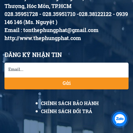
Thượng, Hóc Môn, TP.HCM
028.35951728 - 028.35951710 -028.38122122 - 0939
146 146 (Ms. Nguyệt )
Email : tonthephungphat@gmail.com
http://www.thephungphat.com
ĐĂNG KÝ NHẬN TIN
Gửi
CHÍNH SÁCH BẢO HÀNH
CHÍNH SÁCH ĐỔI TRẢ