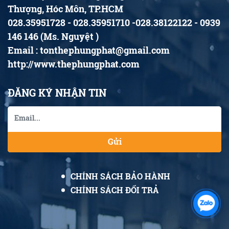
Thượng, Hóc Môn, TP.HCM
028.35951728 - 028.35951710 -028.38122122 - 0939
146 146 (Ms. Nguyệt )
Email : tonthephungphat@gmail.com
http://www.thephungphat.com
ĐĂNG KÝ NHẬN TIN
Gửi
CHÍNH SÁCH BẢO HÀNH
CHÍNH SÁCH ĐỔI TRẢ