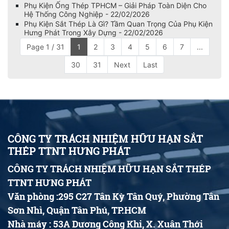
Phụ Kiện Ống Thép TPHCM – Giải Pháp Toàn Diện Cho
Hệ Thống Công Nghiệp - 22/02/2026
Phụ Kiện Sắt Thép Là Gì? Tầm Quan Trọng Của Phụ Kiện
Hưng Phát Trong Xây Dựng - 22/02/2026
Page 1 / 31
1
2
3
4
5
6
7
...
30
31
Next
Last
CÔNG TY TRÁCH NHIỆM HỮU HẠN SẮT
THÉP TTNT HƯNG PHÁT
CÔNG TY TRÁCH NHIỆM HỮU HẠN SẮT THÉP
TTNT HƯNG PHÁT
Văn phòng :295 C27 Tân Kỳ Tân Quý, Phường Tân
Sơn Nhì, Quận Tân Phú, TP.HCM
Nhà máy : 53A Dương Công Khi, X. Xuân Thới