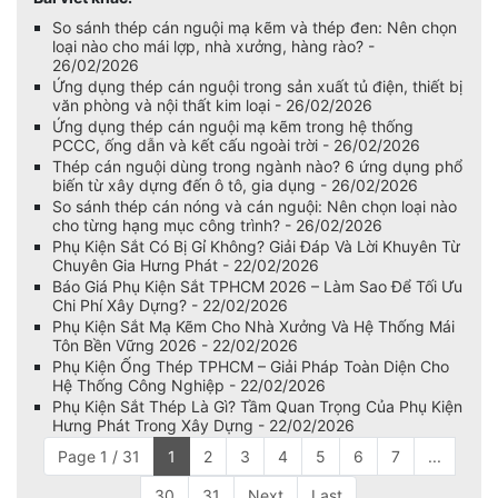
So sánh thép cán nguội mạ kẽm và thép đen: Nên chọn
loại nào cho mái lợp, nhà xưởng, hàng rào? -
26/02/2026
Ứng dụng thép cán nguội trong sản xuất tủ điện, thiết bị
văn phòng và nội thất kim loại - 26/02/2026
Ứng dụng thép cán nguội mạ kẽm trong hệ thống
PCCC, ống dẫn và kết cấu ngoài trời - 26/02/2026
Thép cán nguội dùng trong ngành nào? 6 ứng dụng phổ
biến từ xây dựng đến ô tô, gia dụng - 26/02/2026
So sánh thép cán nóng và cán nguội: Nên chọn loại nào
cho từng hạng mục công trình? - 26/02/2026
Phụ Kiện Sắt Có Bị Gỉ Không? Giải Đáp Và Lời Khuyên Từ
Chuyên Gia Hưng Phát - 22/02/2026
Báo Giá Phụ Kiện Sắt TPHCM 2026 – Làm Sao Để Tối Ưu
Chi Phí Xây Dựng? - 22/02/2026
Phụ Kiện Sắt Mạ Kẽm Cho Nhà Xưởng Và Hệ Thống Mái
Tôn Bền Vững 2026 - 22/02/2026
Phụ Kiện Ống Thép TPHCM – Giải Pháp Toàn Diện Cho
Hệ Thống Công Nghiệp - 22/02/2026
Phụ Kiện Sắt Thép Là Gì? Tầm Quan Trọng Của Phụ Kiện
Hưng Phát Trong Xây Dựng - 22/02/2026
Page 1 / 31
1
2
3
4
5
6
7
...
30
31
Next
Last