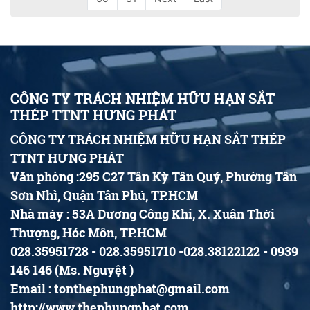
CÔNG TY TRÁCH NHIỆM HỮU HẠN SẮT
THÉP TTNT HƯNG PHÁT
CÔNG TY TRÁCH NHIỆM HỮU HẠN SẮT THÉP
TTNT HƯNG PHÁT
Văn phòng :295 C27 Tân Kỳ Tân Quý, Phường Tân
Sơn Nhì, Quận Tân Phú, TP.HCM
Nhà máy : 53A Dương Công Khi, X. Xuân Thới
Thượng, Hóc Môn, TP.HCM
028.35951728 - 028.35951710 -028.38122122 - 0939
146 146 (Ms. Nguyệt )
Email : tonthephungphat@gmail.com
http://www.thephungphat.com