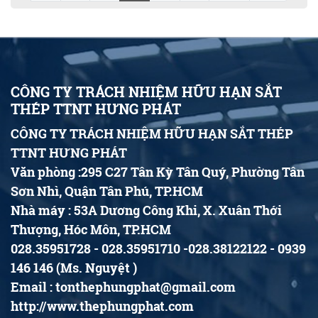
CÔNG TY TRÁCH NHIỆM HỮU HẠN SẮT
THÉP TTNT HƯNG PHÁT
CÔNG TY TRÁCH NHIỆM HỮU HẠN SẮT THÉP
TTNT HƯNG PHÁT
Văn phòng :295 C27 Tân Kỳ Tân Quý, Phường Tân
Sơn Nhì, Quận Tân Phú, TP.HCM
Nhà máy : 53A Dương Công Khi, X. Xuân Thới
Thượng, Hóc Môn, TP.HCM
028.35951728 - 028.35951710 -028.38122122 - 0939
146 146 (Ms. Nguyệt )
Email : tonthephungphat@gmail.com
http://www.thephungphat.com