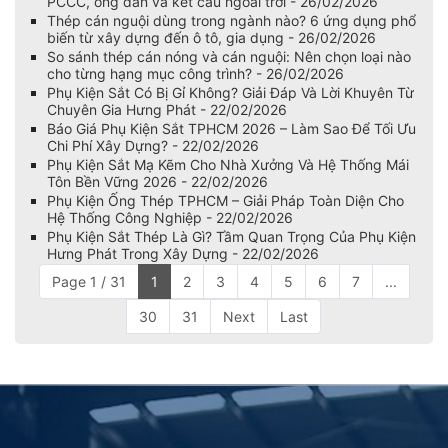
PCCC, ống dẫn và kết cấu ngoài trời - 26/02/2026
Thép cán nguội dùng trong ngành nào? 6 ứng dụng phổ
biến từ xây dựng đến ô tô, gia dụng - 26/02/2026
So sánh thép cán nóng và cán nguội: Nên chọn loại nào
cho từng hạng mục công trình? - 26/02/2026
Phụ Kiện Sắt Có Bị Gỉ Không? Giải Đáp Và Lời Khuyên Từ
Chuyên Gia Hưng Phát - 22/02/2026
Báo Giá Phụ Kiện Sắt TPHCM 2026 – Làm Sao Để Tối Ưu
Chi Phí Xây Dựng? - 22/02/2026
Phụ Kiện Sắt Mạ Kẽm Cho Nhà Xưởng Và Hệ Thống Mái
Tôn Bền Vững 2026 - 22/02/2026
Phụ Kiện Ống Thép TPHCM – Giải Pháp Toàn Diện Cho
Hệ Thống Công Nghiệp - 22/02/2026
Phụ Kiện Sắt Thép Là Gì? Tầm Quan Trọng Của Phụ Kiện
Hưng Phát Trong Xây Dựng - 22/02/2026
Page 1 / 31
1
2
3
4
5
6
7
...
30
31
Next
Last