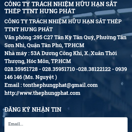
CÔNG TY TRÁCH NHIỆM HỮU HẠN SẮT
THÉP TTNT HƯNG PHÁT
CÔNG TY TRÁCH NHIỆM HỮU HẠN SẮT THÉP
TTNT HƯNG PHÁT
Văn phòng :295 C27 Tân Kỳ Tân Quý, Phường Tân
Sơn Nhì, Quận Tân Phú, TP.HCM
Nhà máy : 53A Dương Công Khi, X. Xuân Thới
Thượng, Hóc Môn, TP.HCM
028.35951728 - 028.35951710 -028.38122122 - 0939
146 146 (Ms. Nguyệt )
Email : tonthephungphat@gmail.com
http://www.thephungphat.com
ĐĂNG KÝ NHẬN TIN