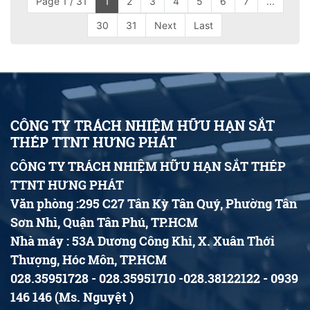
Page 1 / 31
1
2
3
4
5
6
7
...
30
31
Next
Last
CÔNG TY TRÁCH NHIỆM HỮU HẠN SẮT
THÉP TTNT HƯNG PHÁT
CÔNG TY TRÁCH NHIỆM HỮU HẠN SẮT THÉP
TTNT HƯNG PHÁT
Văn phòng :295 C27 Tân Kỳ Tân Quý, Phường Tân
Sơn Nhì, Quận Tân Phú, TP.HCM
Nhà máy : 53A Dương Công Khi, X. Xuân Thới
Thượng, Hóc Môn, TP.HCM
028.35951728 - 028.35951710 -028.38122122 - 0939
146 146 (Ms. Nguyệt )