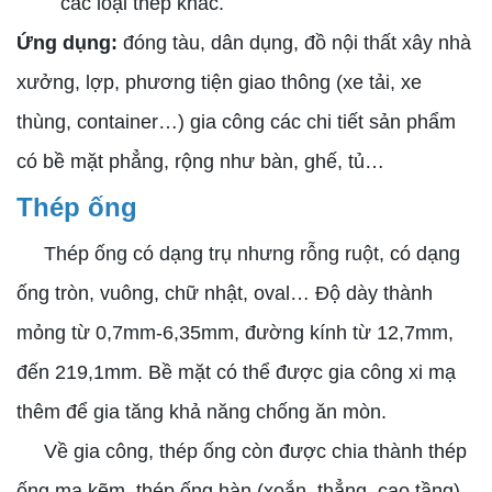
các loại thép khác.
Ứng dụng:
đóng tàu, dân dụng, đồ nội thất xây nhà
xưởng, lợp, phương tiện giao thông (xe tải, xe
thùng, container…) gia công các chi tiết sản phẩm
có bề mặt phẳng, rộng như bàn, ghế, tủ…
Thép ống
Thép ống có dạng trụ nhưng rỗng ruột, có dạng
ống tròn, vuông, chữ nhật, oval… Độ dày thành
mỏng từ 0,7mm-6,35mm, đường kính từ 12,7mm,
đến 219,1mm. Bề mặt có thể được gia công xi mạ
thêm để gia tăng khả năng chống ăn mòn.
Về gia công, thép ống còn được chia thành thép
ống mạ kẽm, thép ống hàn (xoắn, thẳng, cao tầng),