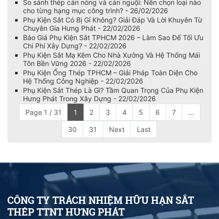
So sánh thép cán nóng và cán nguội: Nên chọn loại nào
cho từng hạng mục công trình? - 26/02/2026
Phụ Kiện Sắt Có Bị Gỉ Không? Giải Đáp Và Lời Khuyên Từ
Chuyên Gia Hưng Phát - 22/02/2026
Báo Giá Phụ Kiện Sắt TPHCM 2026 – Làm Sao Để Tối Ưu
Chi Phí Xây Dựng? - 22/02/2026
Phụ Kiện Sắt Mạ Kẽm Cho Nhà Xưởng Và Hệ Thống Mái
Tôn Bền Vững 2026 - 22/02/2026
Phụ Kiện Ống Thép TPHCM – Giải Pháp Toàn Diện Cho
Hệ Thống Công Nghiệp - 22/02/2026
Phụ Kiện Sắt Thép Là Gì? Tầm Quan Trọng Của Phụ Kiện
Hưng Phát Trong Xây Dựng - 22/02/2026
Page 1 / 31
1
2
3
4
5
6
7
...
30
31
Next
Last
CÔNG TY TRÁCH NHIỆM HỮU HẠN SẮT
THÉP TTNT HƯNG PHÁT