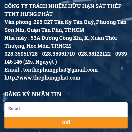
CÔNG TY TRÁCH NHIỆM HỮU HẠN SẮT THÉP
TTNT HƯNG PHÁT
Văn phòng :295 C27 Tân Kỳ Tân Quý, Phường Tân
Sơn Nhì, Quận Tân Phú, TP.HCM
Nhà máy : 53A Dương Công Khi, X. Xuân Thới
Thượng, Hóc Môn, TP.HCM
028.35951728 - 028.35951710 -028.38122122 - 0939
146 146 (Ms. Nguyệt )
Email : tonthephungphat@gmail.com
http://www.thephungphat.com
ĐĂNG KÝ NHẬN TIN
Gửi