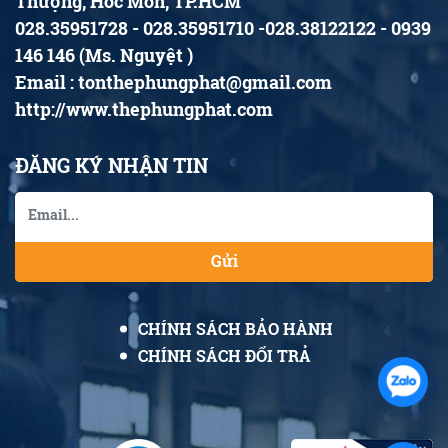
Thượng, Hóc Môn, TP.HCM
028.35951728 - 028.35951710 -028.38122122 - 0939
146 146 (Ms. Nguyệt )
Email : tonthephungphat@gmail.com
http://www.thephungphat.com
ĐĂNG KÝ NHẬN TIN
Gửi
CHÍNH SÁCH BẢO HÀNH
CHÍNH SÁCH ĐỔI TRẢ