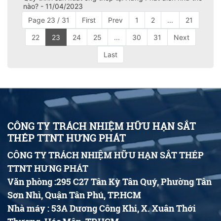
nào? - 11/04/2023
Page 23 / 31
First
Prev
1
2
...
21
22
23
24
25
...
30
31
Next
Last
CÔNG TY TRÁCH NHIỆM HỮU HẠN SẮT
THÉP TTNT HƯNG PHÁT
CÔNG TY TRÁCH NHIỆM HỮU HẠN SẮT THÉP
TTNT HƯNG PHÁT
Văn phòng :295 C27 Tân Kỳ Tân Quý, Phường Tân
Sơn Nhì, Quận Tân Phú, TP.HCM
Nhà máy : 53A Dương Công Khi, X. Xuân Thới