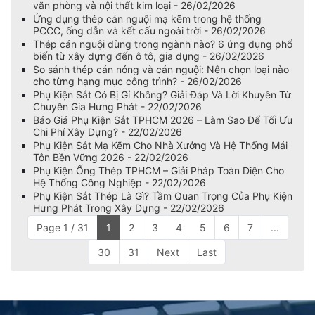
văn phòng và nội thất kim loại - 26/02/2026
Ứng dụng thép cán nguội mạ kẽm trong hệ thống
PCCC, ống dẫn và kết cấu ngoài trời - 26/02/2026
Thép cán nguội dùng trong ngành nào? 6 ứng dụng phổ
biến từ xây dựng đến ô tô, gia dụng - 26/02/2026
So sánh thép cán nóng và cán nguội: Nên chọn loại nào
cho từng hạng mục công trình? - 26/02/2026
Phụ Kiện Sắt Có Bị Gỉ Không? Giải Đáp Và Lời Khuyên Từ
Chuyên Gia Hưng Phát - 22/02/2026
Báo Giá Phụ Kiện Sắt TPHCM 2026 – Làm Sao Để Tối Ưu
Chi Phí Xây Dựng? - 22/02/2026
Phụ Kiện Sắt Mạ Kẽm Cho Nhà Xưởng Và Hệ Thống Mái
Tôn Bền Vững 2026 - 22/02/2026
Phụ Kiện Ống Thép TPHCM – Giải Pháp Toàn Diện Cho
Hệ Thống Công Nghiệp - 22/02/2026
Phụ Kiện Sắt Thép Là Gì? Tầm Quan Trọng Của Phụ Kiện
Hưng Phát Trong Xây Dựng - 22/02/2026
Page 1 / 31
1
2
3
4
5
6
7
...
30
31
Next
Last