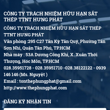
CÔNG TY TRÁCH NHIỆM HỮU HẠN SẮT
THÉP TTNT HƯNG PHÁT
CÔNG TY TRÁCH NHIỆM HỮU HẠN SẮT THÉP
TTNT HƯNG PHÁT
Văn phòng :295 C27 Tân Kỳ Tân Quý, Phường Tân
Sơn Nhì, Quận Tân Phú, TP.HCM
Nhà máy : 53A Dương Công Khi, X. Xuân Thới
Thượng, Hóc Môn, TP.HCM
028.35951728 - 028.35951710 -028.38122122 - 0939
146 146 (Ms. Nguyệt )
Email : tonthephungphat@gmail.com
http://www.thephungphat.com
ĐĂNG KÝ NHẬN TIN