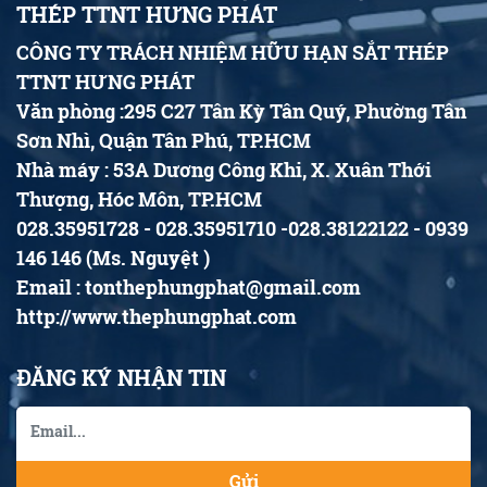
THÉP TTNT HƯNG PHÁT
CÔNG TY TRÁCH NHIỆM HỮU HẠN SẮT THÉP
TTNT HƯNG PHÁT
Văn phòng :295 C27 Tân Kỳ Tân Quý, Phường Tân
Sơn Nhì, Quận Tân Phú, TP.HCM
Nhà máy : 53A Dương Công Khi, X. Xuân Thới
Thượng, Hóc Môn, TP.HCM
028.35951728 - 028.35951710 -028.38122122 - 0939
146 146 (Ms. Nguyệt )
Email : tonthephungphat@gmail.com
http://www.thephungphat.com
ĐĂNG KÝ NHẬN TIN
Gửi