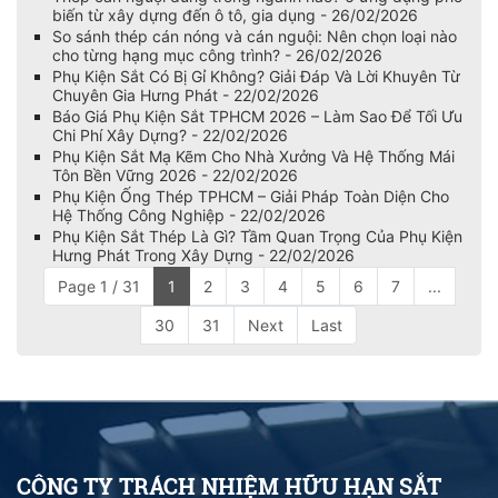
biến từ xây dựng đến ô tô, gia dụng - 26/02/2026
So sánh thép cán nóng và cán nguội: Nên chọn loại nào
cho từng hạng mục công trình? - 26/02/2026
Phụ Kiện Sắt Có Bị Gỉ Không? Giải Đáp Và Lời Khuyên Từ
Chuyên Gia Hưng Phát - 22/02/2026
Báo Giá Phụ Kiện Sắt TPHCM 2026 – Làm Sao Để Tối Ưu
Chi Phí Xây Dựng? - 22/02/2026
Phụ Kiện Sắt Mạ Kẽm Cho Nhà Xưởng Và Hệ Thống Mái
Tôn Bền Vững 2026 - 22/02/2026
Phụ Kiện Ống Thép TPHCM – Giải Pháp Toàn Diện Cho
Hệ Thống Công Nghiệp - 22/02/2026
Phụ Kiện Sắt Thép Là Gì? Tầm Quan Trọng Của Phụ Kiện
Hưng Phát Trong Xây Dựng - 22/02/2026
Page 1 / 31
1
2
3
4
5
6
7
...
30
31
Next
Last
CÔNG TY TRÁCH NHIỆM HỮU HẠN SẮT