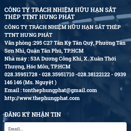
CÔNG TY TRÁCH NHIỆM HỮU HẠN SẮT
THÉP TTNT HƯNG PHÁT
CÔNG TY TRÁCH NHIỆM HỮU HẠN SẮT THÉP
TTNT HƯNG PHÁT
Văn phòng :295 C27 Tân Kỳ Tân Quý, Phường Tân
Sơn Nhì, Quận Tân Phú, TP.HCM
Nhà máy : 53A Dương Công Khi, X. Xuân Thới
Thượng, Hóc Môn, TP.HCM
028.35951728 - 028.35951710 -028.38122122 - 0939
146 146 (Ms. Nguyệt )
Email : tonthephungphat@gmail.com
http://www.thephungphat.com
ĐĂNG KÝ NHẬN TIN