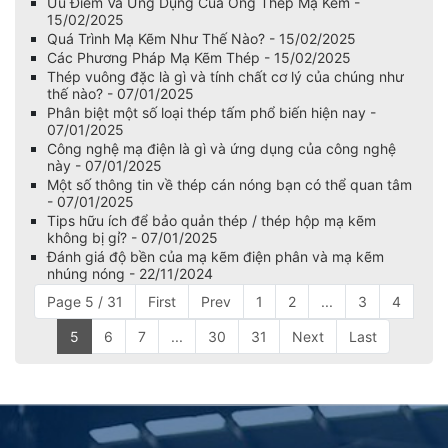
Ưu Điểm Và Ứng Dụng Của Ống Thép Mạ Kẽm -
15/02/2025
Quá Trình Mạ Kẽm Như Thế Nào? - 15/02/2025
Các Phương Pháp Mạ Kẽm Thép - 15/02/2025
Thép vuông đặc là gì và tính chất cơ lý của chúng như
thế nào? - 07/01/2025
Phân biệt một số loại thép tấm phổ biến hiện nay -
07/01/2025
Công nghệ mạ điện là gì và ứng dụng của công nghệ
này - 07/01/2025
Một số thông tin về thép cán nóng bạn có thể quan tâm
- 07/01/2025
Tips hữu ích để bảo quản thép / thép hộp mạ kẽm
không bị gỉ? - 07/01/2025
Đánh giá độ bền của mạ kẽm điện phân và mạ kẽm
nhúng nóng - 22/11/2024
Page 5 / 31
First
Prev
1
2
...
3
4
5
6
7
...
30
31
Next
Last