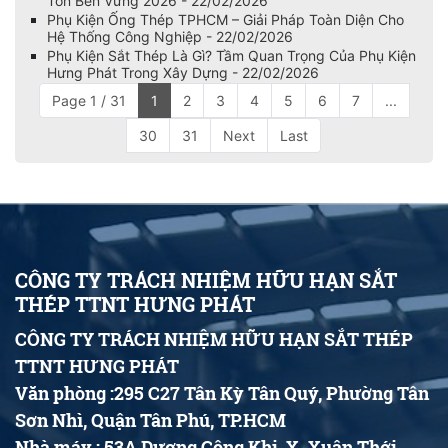
Tôn Bền Vững 2026 - 22/02/2026
Phụ Kiện Ống Thép TPHCM – Giải Pháp Toàn Diện Cho
Hệ Thống Công Nghiệp - 22/02/2026
Phụ Kiện Sắt Thép Là Gì? Tầm Quan Trọng Của Phụ Kiện
Hưng Phát Trong Xây Dựng - 22/02/2026
Page 1 / 31
1
2
3
4
5
6
7
...
30
31
Next
Last
CÔNG TY TRÁCH NHIỆM HỮU HẠN SẮT
THÉP TTNT HƯNG PHÁT
CÔNG TY TRÁCH NHIỆM HỮU HẠN SẮT THÉP
TTNT HƯNG PHÁT
Văn phòng :295 C27 Tân Kỳ Tân Quý, Phường Tân
Sơn Nhì, Quận Tân Phú, TP.HCM
Nhà máy : 53A Dương Công Khi, X. Xuân Thới