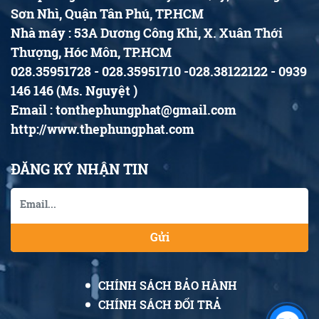
Sơn Nhì, Quận Tân Phú, TP.HCM
Nhà máy : 53A Dương Công Khi, X. Xuân Thới
Thượng, Hóc Môn, TP.HCM
028.35951728 - 028.35951710 -028.38122122 - 0939
146 146 (Ms. Nguyệt )
Email : tonthephungphat@gmail.com
http://www.thephungphat.com
ĐĂNG KÝ NHẬN TIN
Gửi
CHÍNH SÁCH BẢO HÀNH
CHÍNH SÁCH ĐỔI TRẢ