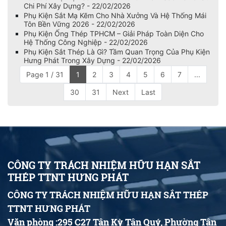
Chi Phí Xây Dựng? - 22/02/2026
Phụ Kiện Sắt Mạ Kẽm Cho Nhà Xưởng Và Hệ Thống Mái
Tôn Bền Vững 2026 - 22/02/2026
Phụ Kiện Ống Thép TPHCM – Giải Pháp Toàn Diện Cho
Hệ Thống Công Nghiệp - 22/02/2026
Phụ Kiện Sắt Thép Là Gì? Tầm Quan Trọng Của Phụ Kiện
Hưng Phát Trong Xây Dựng - 22/02/2026
Page 1 / 31
1
2
3
4
5
6
7
...
30
31
Next
Last
CÔNG TY TRÁCH NHIỆM HỮU HẠN SẮT
THÉP TTNT HƯNG PHÁT
CÔNG TY TRÁCH NHIỆM HỮU HẠN SẮT THÉP
TTNT HƯNG PHÁT
Văn phòng :295 C27 Tân Kỳ Tân Quý, Phường Tân