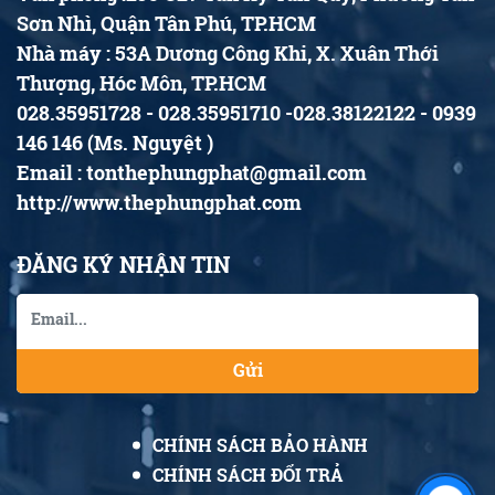
Sơn Nhì, Quận Tân Phú, TP.HCM
Nhà máy : 53A Dương Công Khi, X. Xuân Thới
Thượng, Hóc Môn, TP.HCM
028.35951728 - 028.35951710 -028.38122122 - 0939
146 146 (Ms. Nguyệt )
Email : tonthephungphat@gmail.com
http://www.thephungphat.com
ĐĂNG KÝ NHẬN TIN
Gửi
CHÍNH SÁCH BẢO HÀNH
CHÍNH SÁCH ĐỔI TRẢ