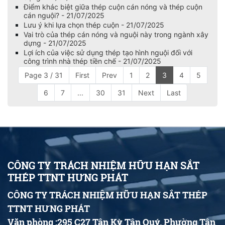
Điểm khác biệt giữa thép cuộn cán nóng và thép cuộn
cán nguội? - 21/07/2025
Lưu ý khi lựa chọn thép cuộn - 21/07/2025
Vai trò của thép cán nóng và nguội này trong ngành xây
dựng - 21/07/2025
Lợi ích của việc sử dụng thép tạo hình nguội đối với
công trình nhà thép tiền chế - 21/07/2025
Page 3 / 31
First
Prev
1
2
3
4
5
6
7
...
30
31
Next
Last
CÔNG TY TRÁCH NHIỆM HỮU HẠN SẮT
THÉP TTNT HƯNG PHÁT
CÔNG TY TRÁCH NHIỆM HỮU HẠN SẮT THÉP
TTNT HƯNG PHÁT
Văn phòng :295 C27 Tân Kỳ Tân Quý, Phường Tân