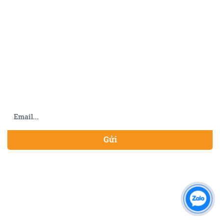
Thượng, Hóc Môn, TP.HCM
028.35951728 - 028.35951710 -028.38122122 - 0939
146 146 (Ms. Nguyệt )
Email : tonthephungphat@gmail.com
http://www.thephungphat.com
ĐĂNG KÝ NHẬN TIN
Gửi
CHÍNH SÁCH BẢO HÀNH
CHÍNH SÁCH ĐỔI TRẢ