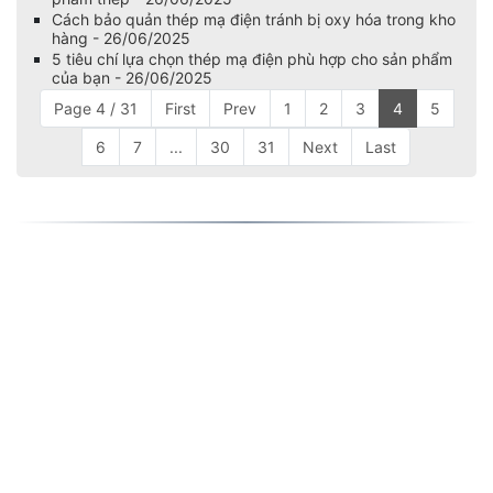
Cách bảo quản thép mạ điện tránh bị oxy hóa trong kho
hàng - 26/06/2025
5 tiêu chí lựa chọn thép mạ điện phù hợp cho sản phẩm
của bạn - 26/06/2025
Page 4 / 31
First
Prev
1
2
3
4
5
6
7
...
30
31
Next
Last
CÔNG TY TRÁCH NHIỆM HỮU HẠN SẮT
THÉP TTNT HƯNG PHÁT
CÔNG TY TRÁCH NHIỆM HỮU HẠN SẮT THÉP
TTNT HƯNG PHÁT
Văn phòng :295 C27 Tân Kỳ Tân Quý, Phường Tân
Sơn Nhì, Quận Tân Phú, TP.HCM
Nhà máy : 53A Dương Công Khi, X. Xuân Thới