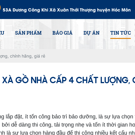
53A Dương Công Khi Xã Xuân Thới Thượng huyện Hóc Môn
ỆU
SẢN PHẨM
BÁO GIÁ
DỰ ÁN
TIN TỨC
ợng, chính hãng, giá rẻ
 XÀ GỒ NHÀ CẤP 4 CHẤT LƯỢNG, C
g lắp đặt, ít tốn công bảo trì bảo dưỡng, là sự lựa chọn
bởi dễ dàng thi công, tải trọng nhẹ và tốn ít thời gian 
nh là sự lựa chọn hàng đầu để thi công nhiều kết cấu n