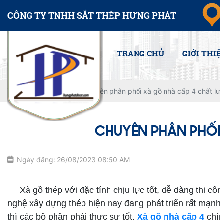
CÔNG TY TNHH SẮT THÉP HƯNG PHÁT
TRANG CHỦ
GIỚI THI
Trang chủ
Tin tức
Chuyên phân phối xà gồ nhà cấp 4 chất lư
CHUYÊN PHÂN PHỐI
Ngày đăng: 26/08/2023 08:50 AM
Xà gồ nhà cấp 4
Xà gồ thép với đặc tính chịu lực tốt, dễ dàng thi côn
nghệ xây dựng thép hiện nay đang phát triển rất mạnh 
thì các bộ phận phải thực sự tốt.
Xà gồ nhà cấp 4
chí