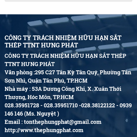
CÔNG TY TRÁCH NHIỆM HỮU HẠN SẮT
THÉP TTNT HƯNG PHÁT
CÔNG TY TRÁCH NHIỆM HỮU HẠN SẮT THÉP
TTNT HƯNG PHÁT
Văn phòng :295 C27 Tân Kỳ Tân Quý, Phường Tân
Sơn Nhì, Quận Tân Phú, TP.HCM
Nhà máy : 53A Dương Công Khi, X. Xuân Thới
Thượng, Hóc Môn, TP.HCM
028.35951728 - 028.35951710 -028.38122122 - 0939
146 146 (Ms. Nguyệt )
Email : tonthephungphat@gmail.com
http://www.thephungphat.com